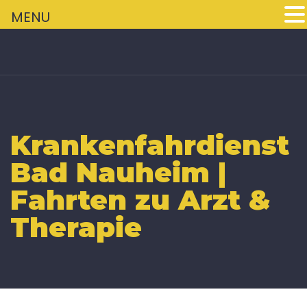
+
MENU
Krankenfahrdienst
Bad Nauheim |
Fahrten zu Arzt &
Therapie