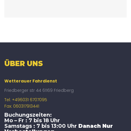
ÜBER UNS
Wetterauer Fahrdienst
Friedberger str 44 61169 Friedberg
Tel: +496031 6707095
Fax: 060317913441
Buchungszeiten:
Mo – Fr : 7 bis 18 Uhr
Samstags : 7 bis 13:00 Uhr
Danach Nur