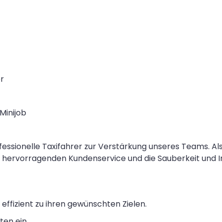
r
 Minijob
sionelle Taxifahrer zur Verstärkung unseres Teams. Als T
en hervorragenden Kundenservice und die Sauberkeit und 
effizient zu ihren gewünschten Zielen.
ten ein.