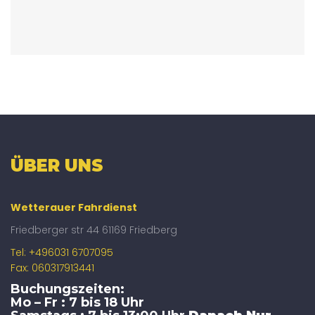
ÜBER UNS
Wetterauer Fahrdienst
Friedberger str 44 61169 Friedberg
Tel: +496031 6707095
Fax: 060317913441
Buchungszeiten:
Mo – Fr : 7 bis 18 Uhr