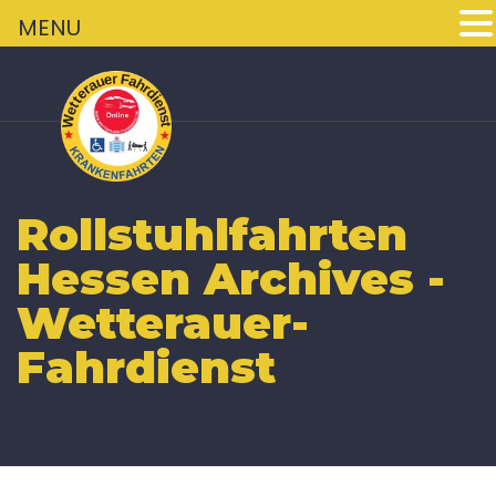
+
MENU
Rollstuhlfahrten
Hessen Archives -
Wetterauer-
Fahrdienst