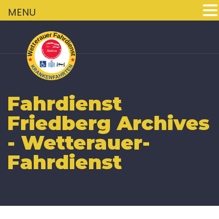
+
MENU
Fahrdienst
Friedberg Archives
- Wetterauer-
Fahrdienst