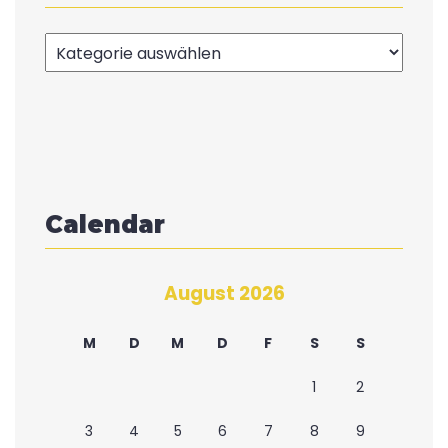
Kategorien
Calendar
August 2026
M
D
M
D
F
S
S
1
2
3
4
5
6
7
8
9