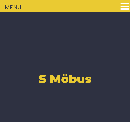
+
MENU
S Möbus