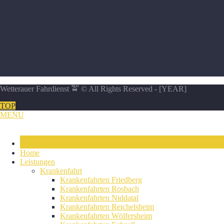
Wetterauer Fahrdienst
🚖 © All Rights Reserved - [YEAR]
TOP
MENU
Home
Leistungen
Krankenfahrt
Krankenfahrten Friedberg
Krankenfahrten Rosbach
Krankenfahrten Niddatal
Krankenfahrten Reichelsheim
Krankenfahrten Wölfersheim